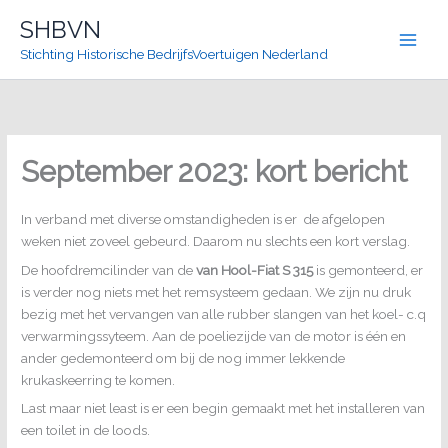
Ga
SHBVN
naar
Stichting Historische BedrijfsVoertuigen Nederland
de
inhoud
September 2023: kort bericht
In verband met diverse omstandigheden is er de afgelopen
weken niet zoveel gebeurd. Daarom nu slechts een kort verslag.
De hoofdremcilinder van de
van Hool-Fiat S 315
is gemonteerd, er
is verder nog niets met het remsysteem gedaan. We zijn nu druk
bezig met het vervangen van alle rubber slangen van het koel- c.q
verwarmingssyteem. Aan de poeliezijde van de motor is één en
ander gedemonteerd om bij de nog immer lekkende
krukaskeerring te komen.
Last maar niet least is er een begin gemaakt met het installeren van
een toilet in de loods.