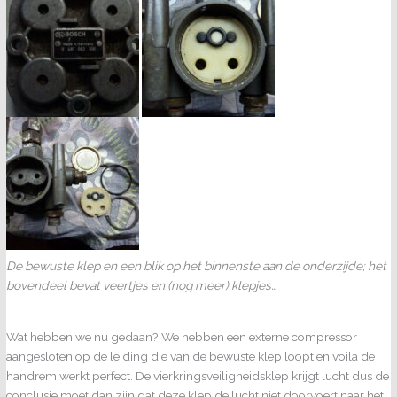
De bewuste klep en een blik op het binnenste aan de onderzijde; het
bovendeel bevat veertjes en (nog meer) klepjes…
Wat hebben we nu gedaan? We hebben een externe compressor
aangesloten op de leiding die van de bewuste klep loopt en voila de
handrem werkt perfect. De vierkringsveiligheidsklep krijgt lucht dus de
conclusie moet dan zijn dat deze klep de lucht niet doorvoert naar het