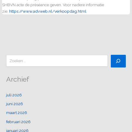
SHBVN acte de préséance geven. Voor nadere informatie
zie;
https://www.advweb.nl/verkoopdag.html
Zoeken
Archief
juli 2026
juni 2026
maart 2026
februari 2026
januari 2026