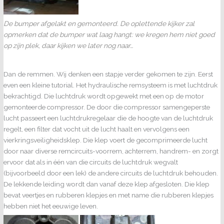
De bumper afgelakt en gemonteerd. De oplettende kijker zal
opmerken dat de bumper wat laag hangt: we kregen hem niet goed
op zijn plek, daar kijken we later nog naar…
Dan de remmen. Wij denken een stapje verder gekomen te zijn. Eerst
even een kleine tutorial. Het hydraulische remsysteem is met luchtdruk
bekrachtigd. Die luchtdruk wordt opgewekt met een op de motor
gemonteerde compressor. De door die compressor samengeperste
lucht passeert een luchtdrukregelaar die de hoogte van de luchtdruk
regelt, een filter dat vocht uit de lucht haalt en vervolgens een
vierkringsveiligheidsklep. Die klep voert de gecomprimeerde lucht
door naar diverse remcircuits-voorrem, achterrem, handrem- en zorgt
ervoor dat als in één van die circuits de luchtdruk wegvalt
(bijvoorbeeld door een lek) de andere circuits de luchtdruk behouden.
De lekkende leiding wordt dan vanaf deze klep afgesloten. Die klep
bevat veertjes en rubberen klepjes en met name die rubberen klepjes
hebben niet het eeuwige leven.