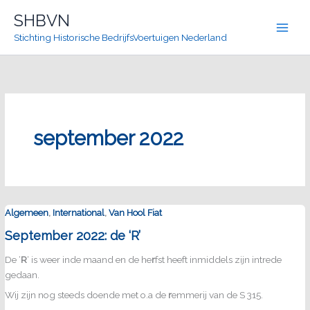
Ga
SHBVN
naar
Stichting Historische BedrijfsVoertuigen Nederland
de
inhoud
september 2022
,
,
Algemeen
International
Van Hool Fiat
September 2022: de ‘R’
De ‘
R
‘ is weer inde maand en de he
r
fst heeft inmiddels zijn intrede
gedaan.
Wij zijn nog steeds doende met o.a de
r
emmerij van de S 315.