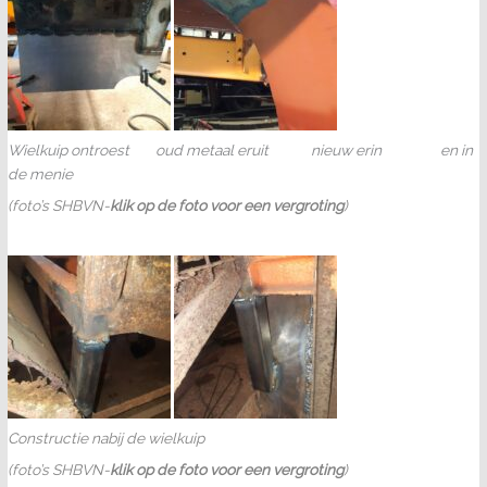
Wielkuip ontroest oud metaal eruit nieuw erin en in
de menie
(foto’s SHBVN-
klik op de foto voor een vergroting
)
Constructie nabij de wielkuip
(foto’s SHBVN-
klik op de foto voor een vergroting
)