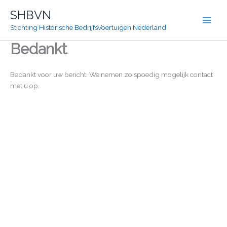
Ga
SHBVN
naar
Stichting Historische BedrijfsVoertuigen Nederland
de
inhoud
Bedankt
Bedankt voor uw bericht. We nemen zo spoedig mogelijk contact
met u op.