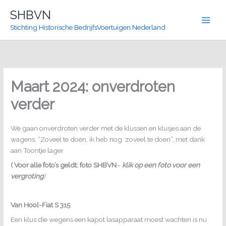
Ga
SHBVN
naar
Stichting Historische BedrijfsVoertuigen Nederland
de
inhoud
Maart 2024: onverdroten
verder
We gaan onverdroten verder met de klussen en klusjes aan de
wagens. “Zoveel te doen, ik heb nog zoveel te doen”, met dank
aan Toontje lager.
(
Voor alle foto’s geldt: foto SHBVN
–
klik op een foto voor een
vergroting
)
Van Hool-Fiat S 315
Een klus die wegens een kapot lasapparaat moest wachten is nu