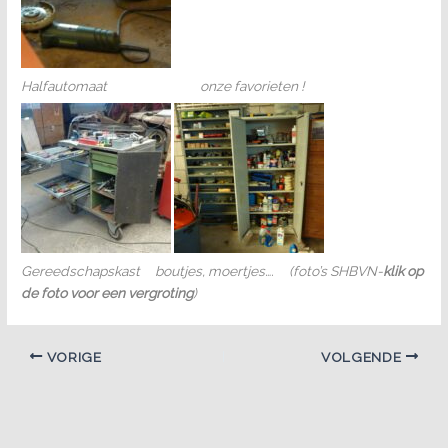
Halfautomaat onze favorieten !
Gereedschapskast boutjes, moertjes….
(foto’s SHBVN-
klik op
de foto voor een vergroting
)
VORIGE
VOLGENDE