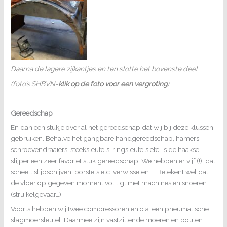
Daarna de lagere zijkantjes en ten slotte het bovenste deel
(foto’s SHBVN-
klik op de foto voor een vergroting
)
Gereedschap
En dan een stukje over al het gereedschap dat wij bij deze klussen
gebruiken. Behalve het gangbare handgereedschap, hamers,
schroevendraaiers, steeksleutels, ringsleutels etc. is de haakse
slijper een zeer favoriet stuk gereedschap. We hebben er vijf (!), dat
scheelt slijpschijven, borstels etc. verwisselen….. Betekent wel dat
de vloer op gegeven moment vol ligt met machines en snoeren
(struikelgevaar…).
Voorts hebben wij twee compressoren en o.a. een pneumatische
slagmoersleutel. Daarmee zijn vastzittende moeren en bouten