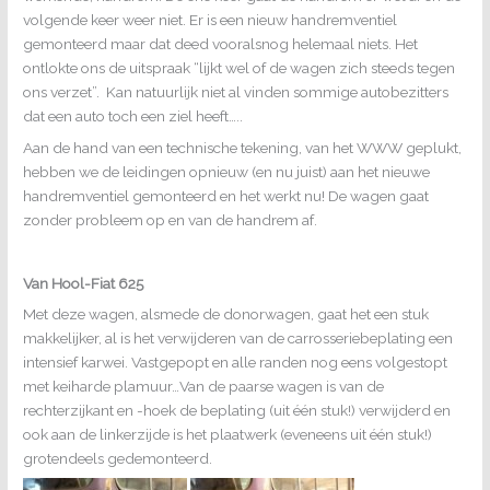
volgende keer weer niet. Er is een nieuw handremventiel
gemonteerd maar dat deed vooralsnog helemaal niets. Het
ontlokte ons de uitspraak “lijkt wel of de wagen zich steeds tegen
ons verzet”. Kan natuurlijk niet al vinden sommige autobezitters
dat een auto toch een ziel heeft…..
Aan de hand van een technische tekening, van het WWW geplukt,
hebben we de leidingen opnieuw (en nu juist) aan het nieuwe
handremventiel gemonteerd en het werkt nu! De wagen gaat
zonder probleem op en van de handrem af.
Van Hool-Fiat 625
Met deze wagen, alsmede de donorwagen, gaat het een stuk
makkelijker, al is het verwijderen van de carrosseriebeplating een
intensief karwei. Vastgepopt en alle randen nog eens volgestopt
met keiharde plamuur…Van de paarse wagen is van de
rechterzijkant en -hoek de beplating (uit één stuk!) verwijderd en
ook aan de linkerzijde is het plaatwerk (eveneens uit één stuk!)
grotendeels gedemonteerd.