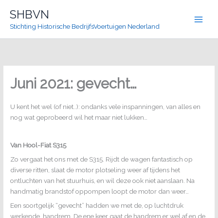
Ga
SHBVN
naar
Stichting Historische BedrijfsVoertuigen Nederland
de
inhoud
Juni 2021: gevecht…
U kent het wel (of niet..): ondanks vele inspanningen, van alles en
nog wat geprobeerd wil het maar niet lukken…
Van Hool-Fiat S315
Zo vergaat het ons met de S315. Rijdt de wagen fantastisch op
diverse ritten, slaat de motor plotseling weer af tijdens het
ontluchten van het stuurhuis, en wil deze ook niet aanslaan. Na
handmatig brandstof oppompen loopt de motor dan weer…
Een soortgelijk “gevecht” hadden we met de, op luchtdruk
werkende, handrem. De ene keer gaat de handrem er wel af en de