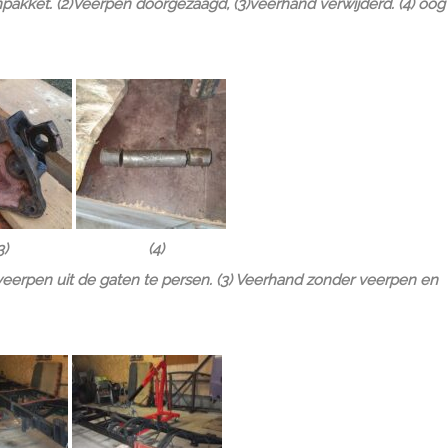
akket. (2)Veerpen doorgezaagd, (3)veerhand verwijderd. (4) oog
) (4)
veerpen uit de gaten te persen. (3) Veerhand zonder veerpen en