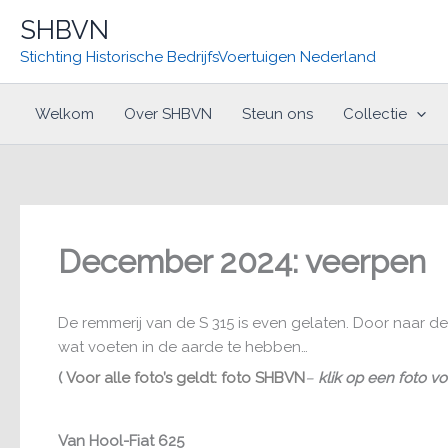
Ga
SHBVN
naar
Stichting Historische BedrijfsVoertuigen Nederland
de
inhoud
Welkom
Over SHBVN
Steun ons
Collectie
December 2024: veerpen
De remmerij van de S 315 is even gelaten. Door naar d
wat voeten in de aarde te hebben…
(
Voor alle foto’s geldt: foto SHBVN
–
klik op een foto v
Van Hool-Fiat 625